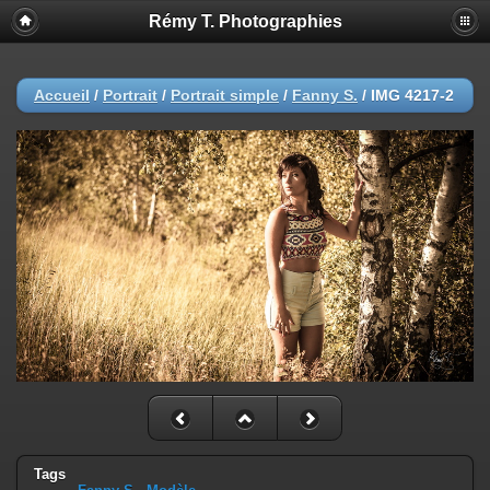
Rémy T. Photographies
Accueil
/
Portrait
/
Portrait simple
/
Fanny S.
/
IMG 4217-2
Tags