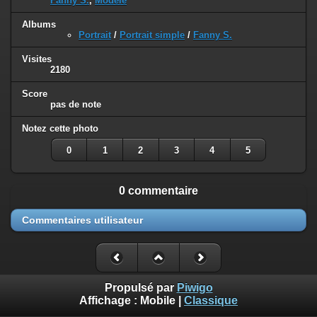
Fanny S.
,
Modèle
Albums
Portrait
/
Portrait simple
/
Fanny S.
Visites
2180
Score
pas de note
Notez cette photo
0
1
2
3
4
5
0 commentaire
Commentaires utilisateur
Propulsé par
Piwigo
Affichage :
Mobile
|
Classique