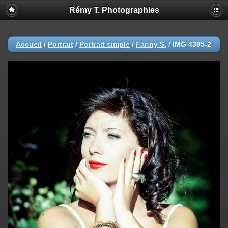
Rémy T. Photographies
Accueil
/
Portrait
/
Portrait simple
/
Fanny S.
/
IMG 4395-2