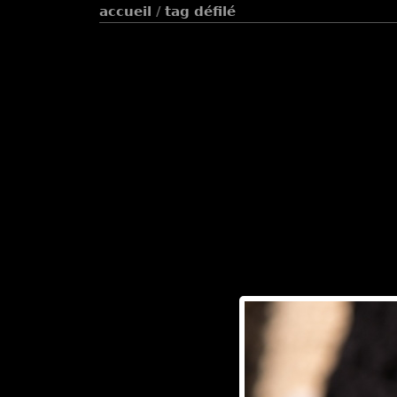
accueil
/
tag
défilé