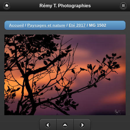
Rémy T. Photographies
Accueil
/
Paysages et nature
/
Eté 2017
/
MG 1502