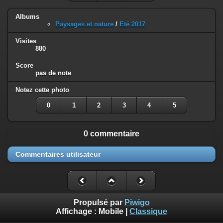
Albums
Paysages et nature
/
Eté 2017
Visites
880
Score
pas de note
Notez cette photo
0
1
2
3
4
5
0 commentaire
Commentaires utilisateur
Propulsé par
Piwigo
Affichage :
Mobile
|
Classique