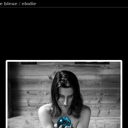
le bleue
/
elodie