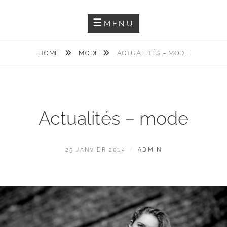
Skip
Photographie Artistique Et Événementielle
RÉMY T. PHOTOGRAPHIES
to
MENU
content
HOME
MODE
ACTUALITÉS – MODE
Actualités – mode
POSTED
BY
25 JANVIER 2014
ADMIN
ON