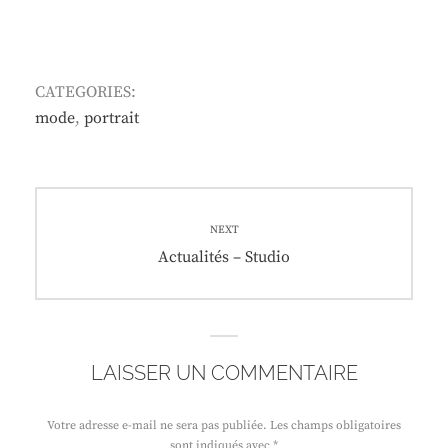
CATEGORIES:
mode
,
portrait
Navigation
de
NEXT
Next
Actualités – Studio
l’article
post:
LAISSER UN COMMENTAIRE
Votre adresse e-mail ne sera pas publiée.
Les champs obligatoires
sont indiqués avec
*