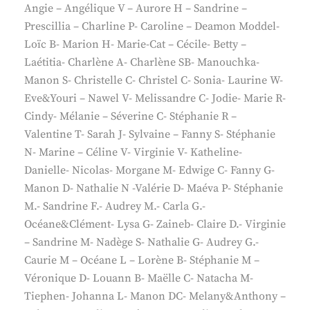
Angie – Angélique V – Aurore H – Sandrine –
Prescillia – Charline P- Caroline – Deamon Moddel-
Loïc B- Marion H- Marie-Cat – Cécile- Betty –
Laétitia- Charlène A- Charlène SB- Manouchka-
Manon S- Christelle C- Christel C- Sonia- Laurine W-
Eve&Youri – Nawel V- Melissandre C- Jodie- Marie R-
Cindy- Mélanie – Séverine C- Stéphanie R –
Valentine T- Sarah J- Sylvaine – Fanny S- Stéphanie
N- Marine – Céline V- Virginie V- Katheline-
Danielle- Nicolas- Morgane M- Edwige C- Fanny G-
Manon D- Nathalie N -Valérie D- Maéva P- Stéphanie
M.- Sandrine F.- Audrey M.- Carla G.-
Océane&Clément- Lysa G- Zaineb- Claire D.- Virginie
– Sandrine M- Nadège S- Nathalie G- Audrey G.-
Caurie M – Océane L – Lorène B- Stéphanie M –
Véronique D- Louann B- Maëlle C- Natacha M-
Tiephen- Johanna L- Manon DC- Melany&Anthony –