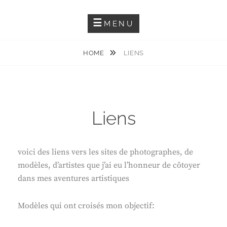
Skip
Photographie Artistique Et Événementielle
RÉMY T. PHOTOGRAPHIES
to
MENU
content
HOME
LIENS
Liens
voici des liens vers les sites de photographes, de
modèles, d’artistes que j’ai eu l’honneur de côtoyer
dans mes aventures artistiques
Modèles qui ont croisés mon objectif: