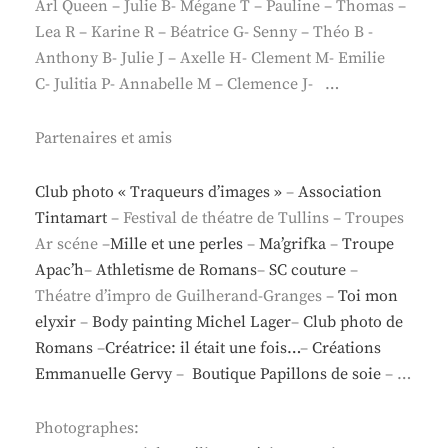
Arl Queen – Julie B- Mégane T – Pauline – Thomas –
Lea R – Karine R – Béatrice G- Senny – Théo B -
Anthony B- Julie J – Axelle H- Clement M- Emilie
C- Julitia P- Annabelle M – Clemence J- …
Partenaires et amis
Club photo « Traqueurs d’images »
–
Association
Tintamart
– Festival de théatre de Tullins – Troupes
Ar scéne –
Mille et une perles
–
Ma’grifka
–
Troupe
Apac’h
–
Athletisme de Romans
–
SC couture
–
Théatre d’impro de Guilherand-Granges –
Toi mon
elyxir
–
Body painting Michel Lager
–
Club photo de
Romans
–
Créatrice: il était une fois…
–
Créations
Emmanuelle Gervy
–
Boutique Papillons de soie
– …
Photographes: