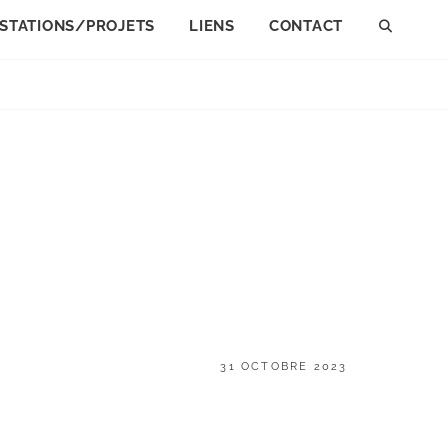
STATIONS/PROJETS
LIENS
CONTACT
SEAR
POSTED
31 OCTOBRE 2023
ON