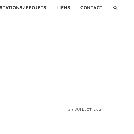
STATIONS/PROJETS
LIENS
CONTACT
SEAR
POSTED
23 JUILLET 2023
ON