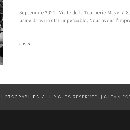
Septembre 2021 : Visite de la Tournerie Mayet à S
usine dans un état impeccable, Nous avons l’impres
BY
ADMIN
 PHOTOGRAPHIES
. ALL RIGHTS RESERVED. | CLEAN F