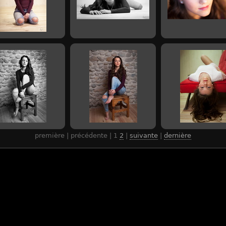
première | précédente |
1
2
|
suivante
|
dernière