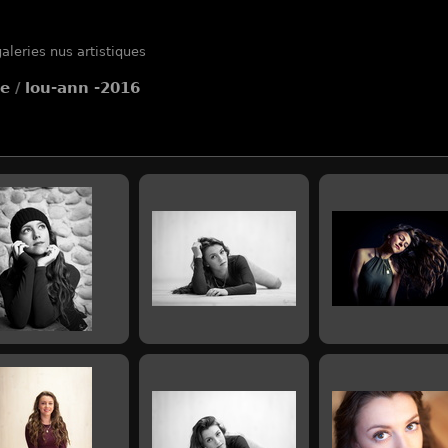
aleries nus artistiques
le
/
lou-ann -2016